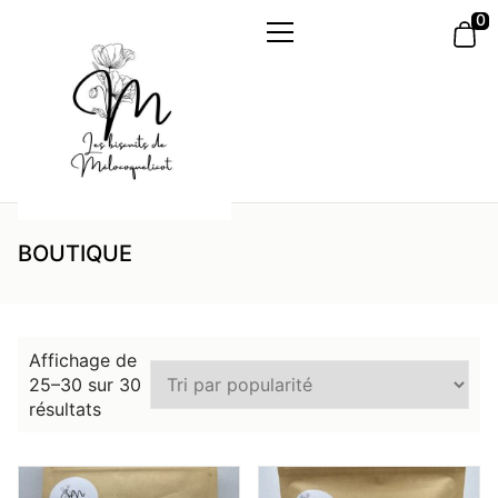
Skip
0
to
Primary
the
Menu
content
LES BISCUITS DE
Mes créations sont éphémères
BOUTIQUE
MELOCOQUELICOT
comme les coquelicots
Affichage de
25–30 sur 30
Trié
résultats
par
popularité