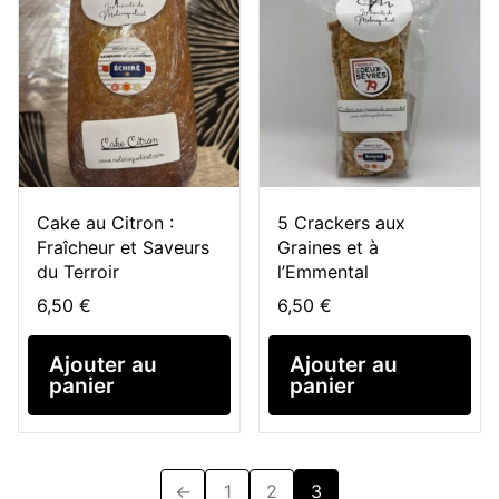
Cake au Citron :
5 Crackers aux
Fraîcheur et Saveurs
Graines et à
du Terroir
l’Emmental
6,50
€
6,50
€
Ajouter au
Ajouter au
panier
panier
←
1
2
3