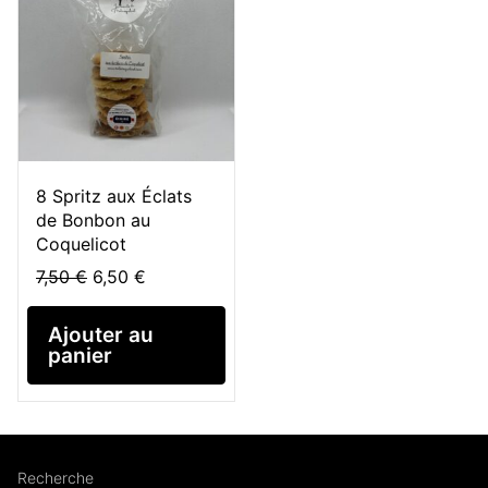
8 Spritz aux Éclats
de Bonbon au
Coquelicot
Le
Le
7,50
€
6,50
€
prix
prix
initial
actuel
Ajouter au
était :
est :
panier
7,50 €.
6,50 €.
Recherche