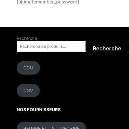
[ultimatemember_password]
Recherche
Recherche
CGU
CGV
NOS FOURNISSEURS
BEURRE ET LAIT D'ECHIRE