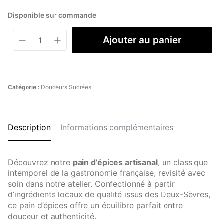
Disponible sur commande
Ajouter au panier
quantité
de
Pain
d’Épices
–
Catégorie :
Douceurs Sucrées
Une
Délicieuse
Tradition
Description
Informations complémentaires
Artisanale
Découvrez notre
pain d’épices artisanal
, un classique
intemporel de la gastronomie française, revisité avec
soin dans notre atelier. Confectionné à partir
d’ingrédients locaux de qualité issus des Deux-Sèvres,
ce pain d’épices offre un équilibre parfait entre
douceur et authenticité.